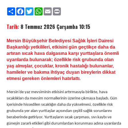
Paylaş
Facebook
Twitter
WhatsApp
Email
Print
Tarih:
8 Temmuz 2026 Çarşamba 10:15
Mersin Büyükşehir Belediyesi Sağlık İşleri Dairesi
Başkanlığı yetkilileri, etkisini gün geçtikçe daha da
artıran sıcak hava dalgasına karşı yurttaşlara önemli
uyarılarda bulunarak; özellikle risk grubunda olan
yaş almışlar, çocuklar, kronik hastalığı bulunanlar,
hamileler ve bakıma ihtiyaç duyan bireylerin dikkat
etmesi gereken önlemleri hatırlattı.
Mersin’de yaz mevsiminin etkisini artırmasıyla birlikte, hava
sıcaklıkları da mevsim normallerinin üzerine çıkmaya başladı. Gün
içerisinde hissedilen sıcaklığın daha da yükselmesi, özellikle risk
grubunda yer alan yurttaşlar açısından çeşitli sağlık sorunlarını
beraberinde getiriyor. Yurttaşların sıcak çarpması, sıvı kaybı ve
güneşin zararlı etkileri gibi durumlardan korunması adına uyarılarda