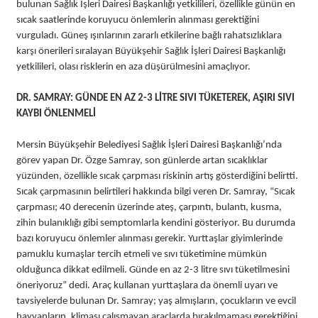
bulunan Sağlık İşleri Dairesi Başkanlığı yetkilileri, özellikle günün en
sıcak saatlerinde koruyucu önlemlerin alınması gerektiğini
vurguladı. Güneş ışınlarının zararlı etkilerine bağlı rahatsızlıklara
karşı önerileri sıralayan Büyükşehir Sağlık İşleri Dairesi Başkanlığı
yetkilileri, olası risklerin en aza düşürülmesini amaçlıyor.
DR. SAMRAY: GÜNDE EN AZ 2-3 LİTRE SIVI TÜKETEREK, AŞIRI SIVI
KAYBI ÖNLENMELİ
Mersin Büyükşehir Belediyesi Sağlık İşleri Dairesi Başkanlığı’nda
görev yapan Dr. Özge Samray, son günlerde artan sıcaklıklar
yüzünden, özellikle sıcak çarpması riskinin artış gösterdiğini belirtti.
Sıcak çarpmasının belirtileri hakkında bilgi veren Dr. Samray, “Sıcak
çarpması; 40 derecenin üzerinde ateş, çarpıntı, bulantı, kusma,
zihin bulanıklığı gibi semptomlarla kendini gösteriyor. Bu durumda
bazı koruyucu önlemler alınması gerekir. Yurttaşlar giyimlerinde
pamuklu kumaşlar tercih etmeli ve sıvı tüketimine mümkün
olduğunca dikkat edilmeli. Günde en az 2-3 litre sıvı tüketilmesini
öneriyoruz” dedi. Araç kullanan yurttaşlara da önemli uyarı ve
tavsiyelerde bulunan Dr. Samray; yaş almışların, çocukların ve evcil
hayvanların, kliması çalışmayan araçlarda bırakılmaması gerektiğini