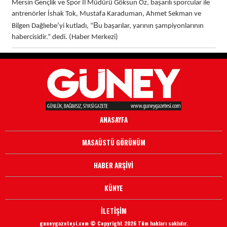
Mersin Gençlik ve Spor İl Müdürü Göksun Öz, başarılı sporcular ile
antrenörler İshak Tok, Mustafa Karaduman, Ahmet Sekman ve
B
Bilgen Dağlıebe’yi kutladı, “
u başarılar, yarının şampiyonlarının
habercisidir.” dedi. (Haber Merkezi)
ANASAYFA
MASAÜSTÜ GÖRÜNÜM
HABER ARŞİVİ
KÜNYE
İLETİŞİM
guneygazetesi.com © Copyright 2026 Tüm hakları saklıdır.