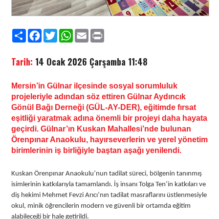
Paylaş
Facebook
Twitter
WhatsApp
Email
Print
Tarih:
14 Ocak 2026 Çarşamba 11:48
Mersin’in Gülnar ilçesinde sosyal sorumluluk
projeleriyle adından söz ettiren Gülnar Aydıncık
Gönül Bağı Derneği (GÜL-AY-DER), eğitimde fırsat
eşitliği yaratmak adına önemli bir projeyi daha hayata
geçirdi. Gülnar’ın Kuskan Mahallesi’nde bulunan
Örenpınar Anaokulu, hayırseverlerin ve yerel yönetim
birimlerinin iş birliğiyle baştan aşağı yenilendi.
Kuskan Örenpınar Anaokulu’nun tadilat süreci, bölgenin tanınmış
isimlerinin katkılarıyla tamamlandı. İş insanı Tolga Ten’in katkıları ve
diş hekimi Mehmet Fevzi Arıcı’nın tadilat masraflarını üstlenmesiyle
okul, minik öğrencilerin modern ve güvenli bir ortamda eğitim
alabileceği bir hale getirildi.