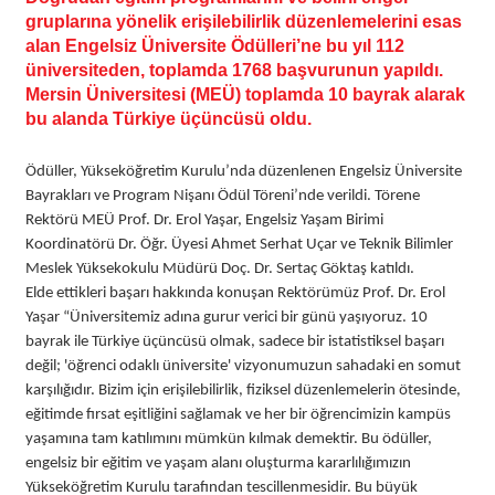
gruplarına yönelik erişilebilirlik düzenlemelerini esas
alan Engelsiz Üniversite Ödülleri’ne bu yıl 112
üniversiteden, toplamda 1768 başvurunun yapıldı.
Mersin Üniversitesi (MEÜ) toplamda 10 bayrak alarak
bu alanda Türkiye üçüncüsü oldu.
Ödüller, Yükseköğretim Kurulu’nda düzenlenen Engelsiz Üniversite
Bayrakları ve Program Nişanı Ödül Töreni’nde verildi. Törene
Rektörü MEÜ Prof. Dr. Erol Yaşar, Engelsiz Yaşam Birimi
Koordinatörü Dr. Öğr. Üyesi Ahmet Serhat Uçar ve Teknik Bilimler
Meslek Yüksekokulu Müdürü Doç. Dr. Sertaç Göktaş katıldı.
Elde ettikleri başarı hakkında konuşan Rektörümüz Prof. Dr. Erol
Yaşar “Üniversitemiz adına gurur verici bir günü yaşıyoruz. 10
bayrak ile Türkiye üçüncüsü olmak, sadece bir istatistiksel başarı
değil; 'öğrenci odaklı üniversite' vizyonumuzun sahadaki en somut
karşılığıdır. Bizim için erişilebilirlik, fiziksel düzenlemelerin ötesinde,
eğitimde fırsat eşitliğini sağlamak ve her bir öğrencimizin kampüs
yaşamına tam katılımını mümkün kılmak demektir. Bu ödüller,
engelsiz bir eğitim ve yaşam alanı oluşturma kararlılığımızın
Yükseköğretim Kurulu tarafından tescillenmesidir. Bu büyük