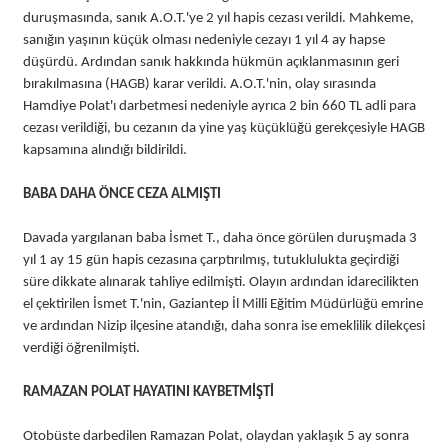
duruşmasında, sanık A.O.T.'ye 2 yıl hapis cezası verildi. Mahkeme,
sanığın yaşının küçük olması nedeniyle cezayı 1 yıl 4 ay hapse
düşürdü. Ardından sanık hakkında hükmün açıklanmasının geri
bırakılmasına (HAGB) karar verildi. A.O.T.'nin, olay sırasında
Hamdiye Polat'ı darbetmesi nedeniyle ayrıca 2 bin 660 TL adli para
cezası verildiği, bu cezanın da yine yaş küçüklüğü gerekçesiyle HAGB
kapsamına alındığı bildirildi.
BABA DAHA ÖNCE CEZA ALMIŞTI
Davada yargılanan baba İsmet T., daha önce görülen duruşmada 3
yıl 1 ay 15 gün hapis cezasına çarptırılmış, tutuklulukta geçirdiği
süre dikkate alınarak tahliye edilmişti. Olayın ardından idarecilikten
el çektirilen İsmet T.'nin, Gaziantep İl Milli Eğitim Müdürlüğü emrine
ve ardından Nizip ilçesine atandığı, daha sonra ise emeklilik dilekçesi
verdiği öğrenilmişti.
RAMAZAN POLAT HAYATINI KAYBETMİŞTİ
Otobüste darbedilen Ramazan Polat, olaydan yaklaşık 5 ay sonra