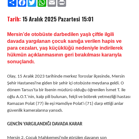
Paylaş
Facebook
Twitter
WhatsApp
Email
Print
Tarih:
15 Aralık 2025 Pazartesi 15:01
Mersin’de otobüste darbedilen yaşlı çiftle ilgili
davada yargılanan çocuk sanığa verilen hapis ve
para cezaları, yaş küçüklüğü nedeniyle indirilerek
hükmün açıklanmasının geri bırakılması kararıyla
sonuçlandı.
Olay, 15 Aralık 2023 tarihinde merkez Toroslar ilçesinde, Mersin
Şehir Hastanesi'ne giden bir şehir içi otobüste meydana geldi. O
dönem Tarsus'ta bir lisenin müdürü olduğu öğrenilen İsmet T. ile
oğlu A.O.T.'nin, kalp pili bulunan, felçli ve böbrek yetmezliği hastası
Ramazan Polat (77) ile eşi Hamdiye Polat'ı (71) darp ettiği anlar
güvenlik kameralarına yansıdı.
GENCİN YARGILANDIĞI DAVADA KARAR
Mersin 2. Çocuk Mahkemesi'nde görülen davanın son