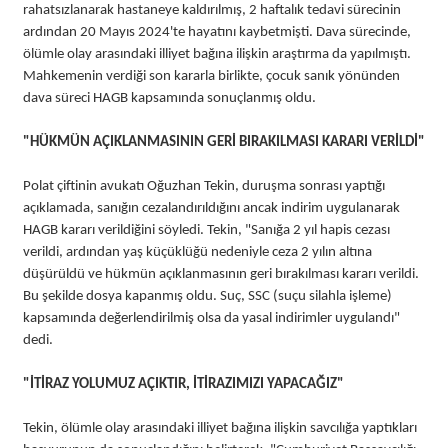
rahatsızlanarak hastaneye kaldırılmış, 2 haftalık tedavi sürecinin
ardından 20 Mayıs 2024'te hayatını kaybetmişti. Dava sürecinde,
ölümle olay arasındaki illiyet bağına ilişkin araştırma da yapılmıştı.
Mahkemenin verdiği son kararla birlikte, çocuk sanık yönünden
dava süreci HAGB kapsamında sonuçlanmış oldu.
"HÜKMÜN AÇIKLANMASININ GERİ BIRAKILMASI KARARI VERİLDİ"
Polat çiftinin avukatı Oğuzhan Tekin, duruşma sonrası yaptığı
açıklamada, sanığın cezalandırıldığını ancak indirim uygulanarak
HAGB kararı verildiğini söyledi. Tekin, "Sanığa 2 yıl hapis cezası
verildi, ardından yaş küçüklüğü nedeniyle ceza 2 yılın altına
düşürüldü ve hükmün açıklanmasının geri bırakılması kararı verildi.
Bu şekilde dosya kapanmış oldu. Suç, SSC (suçu silahla işleme)
kapsamında değerlendirilmiş olsa da yasal indirimler uygulandı"
dedi.
"İTİRAZ YOLUMUZ AÇIKTIR, İTİRAZIMIZI YAPACAĞIZ"
Tekin, ölümle olay arasındaki illiyet bağına ilişkin savcılığa yaptıkları