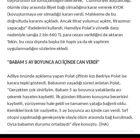
başvurunun da sonuçlandığını belirterek, "Cumhuriyet Başsavcılığı,
ölümle olay arasında illiyet bağı olmadığına karar vererek KYOK
(kovuşturmaya yer olmadığı) kararı verdi. Mahkeme de bu
doğrultuda kararını açıkladı. Ancak itiraz yolumuz açıktır, itirazımızı
yapacağız" ifadelerini kullandı. Hamdiye Polat'a yönelik darp
nedeniyle sanığa 2 bin 660 TL para cezası verildiğini de aktaran
Tekin, bu ceza dışında başka bir hapis ya da ek yaptırım
uygulanmadığını sözlerine ekledi.
"BABAM 5 AY BOYUNCA ACI İÇİNDE CAN VERDİ"
Adliye önünde açıklama yapan Polat çiftinin kızı Bedriye Polat ise
karara tepki gösterdi. Babasının yaşadığı süreci anlatan Polat,
"Gerçekten çok sinirliyim. Babam 5 ay boyunca yataklarda acı
çekerek hayatını kaybetti. İlk günden itibaren konuşma becerisini
kaybetti, yürüyemez hale geldi ve tamamen yatağa bağımlı oldu.
Kemikleri kırık bir vaziyette, 5 ay boyunca acı içinde can verdi. Sırf
otopsi yapılmadığı gerekçesiyle olayla ölüm arasında bağ kurulmadı.
Oysa babamın durumu ortadaydı" diye konuştu. (İHA)