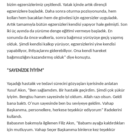
bizim egzersizlerimiz çeşitlendi. Yatak içinde artık dirençli
egzersizlere başladık. Daha sonra oturma pozisyonunda, hem
kolları hem bacakları hem de gövdesi için egzersizler uyguladık.
Artık tamamıyla bütün egzersizleri kendisi yapıyor hale gelmişti. Son
iki üç ayında da yürüme denge eğitimi vermeye başladık. En
sonunda da önce walkerla, sonra bağımsız yürüyüşe geçiş yapmış
olduk. Şimdi kendisi kalkıp yürüyor, egzersizlerini yine kendisi
yapabiliyor, ihtiyaçlarını giderebiliyor. Ona kendi hareket
bağımsızlığını kazandırmış olduk” diye konuştu.
“SAYENİZDE İYİYİM”
Yaşadığı hastalık ve tedavi sürecini gözyaşları içerisinde anlatan
Yusuf Akın, “Ben sağlamdım. Bir hastalık geçirdim. Şimdi çok şükür
iyiyim. Bengisu hanım sayesinde iyi oldum. Allah razı olsun. Geldi
bana baktı. O’nun sayesinde ben bu seviyeye geldim. Vahap
Başkanıma, personellere, herkese teşekkür ediyorum” ifadelerini
kullandı.
Babasının bakımıyla ilgilenen Filiz Akın, “Babamı ayağa kaldırdıkları
için mutluyum. Vahap Seçer Başkanıma binlerce kez teşekkür