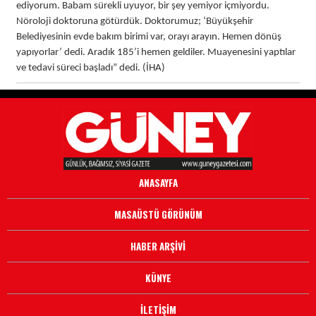
ediyorum. Babam sürekli uyuyor, bir şey yemiyor içmiyordu.
Nöroloji doktoruna götürdük. Doktorumuz; ‘Büyükşehir
Belediyesinin evde bakım birimi var, orayı arayın. Hemen dönüş
yapıyorlar’ dedi. Aradık 185’i hemen geldiler. Muayenesini yaptılar
ve tedavi süreci başladı” dedi. (İHA)
ANASAYFA
MASAÜSTÜ GÖRÜNÜM
HABER ARŞİVİ
KÜNYE
İLETİŞİM