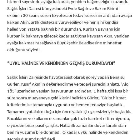
hizmeti sayesinde ayağa kalkarak, yeniden bağımsızlığını kazandı.
Sağlık İşleri Dairesi bünyesindeki Evde Sağlık ve Bakım Birimi
ekibinin 30 seans süren fizyoterapi tedavi sürecinin ardından ayağa
kalkan Akın, artık desteksiz yürüyebiliyor ve her işini kendisi
hallediyor. Yatağa bağımlı bir durumdan, Kurban Bayramı için
kurbanlık bakmaya gidecek kadar sağlığına kavuşan Akın, yeniden
ayağa kalkmasını sağlayan Büyükşehir Belediyesine minnettar
olduğunu söyledi.
“UYKU HALİNDE VE KENDİNDEN GEÇMİŞ DURUMDAYDI”
Sağlık İşleri Dairesinde fizyoterapist olarak görev yapan Bengisu
Gürler, Yusuf Akın’ın değerlendirme ve tedavi sürecini anlattı. 'Alo
185' üzerinden yapılan başvurunun ardından, 1 hafta gibi kısa bir
süre sonra muayeneye geldiklerini belirten Gürler, “Bizim hizmet
kriterlerimize tamamıyla uygundu ve hemen tedaviye başladık.
Tamamen yatalak olduğu için önce yatak içi egzersizleriyle başladık.
Bacaklarını ve kollarını o zamanlar çok fazla hareket ettiremiyordu,
o yüzden biraz pasif çalıştık. Hatta ilk zamanlar duvar tarafından
benim yüzüme bile dönmedi. O kadar uyku halinde ve kendinden
geçmiş durumdaydı” dedi.