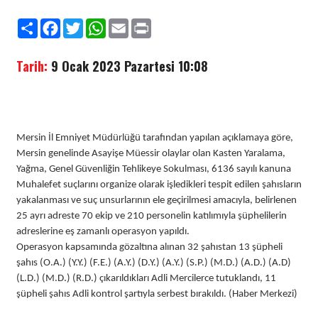
Paylaş
Facebook
Twitter
WhatsApp
Email
Print
Tarih:
9 Ocak 2023 Pazartesi 10:08
Mersin İl Emniyet Müdürlüğü tarafından yapılan açıklamaya göre,
Mersin genelinde Asayişe Müessir olaylar olan Kasten Yaralama,
Yağma, Genel Güvenliğin Tehlikeye Sokulması, 6136 sayılı kanuna
Muhalefet suçlarını organize olarak işledikleri tespit edilen şahısların
yakalanması ve suç unsurlarının ele geçirilmesi amacıyla, belirlenen
25 ayrı adreste 70 ekip ve 210 personelin katılımıyla şüphelilerin
adreslerine eş zamanlı operasyon yapıldı.
Operasyon kapsamında gözaltına alınan 32 şahıstan 13 şüpheli
şahıs (O.A.) (Y.Y.) (F.E.) (A.Y.) (D.Y.) (A.Y.) (S.P.) (M.D.) (A.D.) (A.D)
(L.D.) (M.D.) (R.D.) çıkarıldıkları Adli Mercilerce tutuklandı, 11
şüpheli şahıs Adli kontrol şartıyla serbest bırakıldı. (Haber Merkezi)